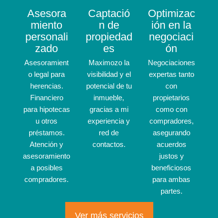
Asesora
Captació
Optimizac
miento
n de
ión en la
personali
propiedad
negociaci
zado
es
ón
Asesoramient
Maximozo la
Negociaciones
o legal para
visibilidad y el
expertas tanto
herencias.
potencial de tu
con
Financiero
inmueble,
propietarios
para hipotecas
gracias a mi
como con
u otros
experiencia y
compradores,
préstamos.
red de
asegurando
Atención y
contactos.
acuerdos
asesoramiento
justos y
a posibles
beneficiosos
compradores.
para ambas
partes.
Ver más servicios