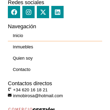
Redes sociales
F
I
X
L
a
n
-
i
c
s
t
n
Navegación
e
t
w
k
b
a
i
e
Inicio
o
g
t
d
o
r
t
i
Inmuebles
k
a
e
n
m
r
Quien soy
Contacto
Contactos directos
+34 620 16 18 21
inmobirosa@hotmail.com