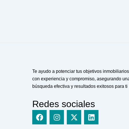
Te ayudo a potenciar tus objetivos inmobiliarios
con experiencia y compromiso, asegurando un
búsqueda efectiva y resultados exitosos para ti
Redes sociales
F
I
X
L
a
n
-
i
c
s
t
n